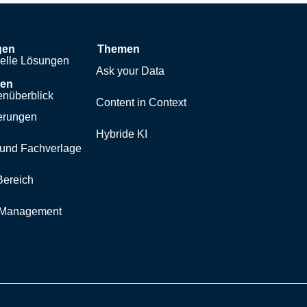
gen
Themen
uelle Lösungen
Ask your Data
hen
nüberblick
Content in Context
erungen
Hybride KI
und Fachverlage
Bereich
y Management