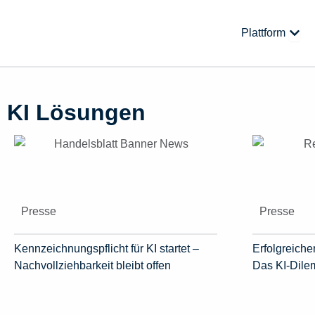
Zum
Inhalt
Öffne
Plattform
springen
KI Lösungen
Presse
Presse
Kennzeichnungspflicht für KI startet –
Erfolgreicher
Nachvollziehbarkeit bleibt offen
Das KI-Dil