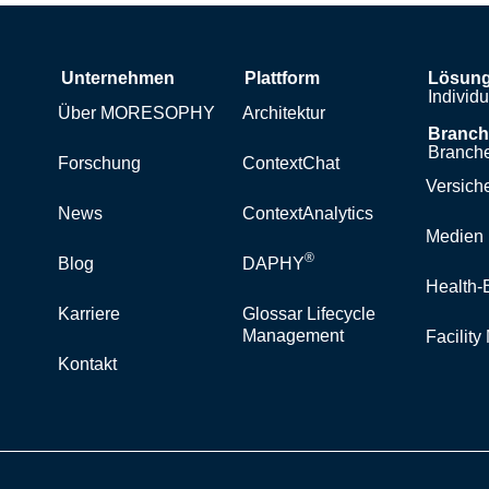
Unternehmen
Plattform
Lösun
Individ
Über MORESOPHY
Architektur
Branc
Branche
Forschung
ContextChat
Versich
News
ContextAnalytics
Medien 
®
Blog
DAPHY
Health-
Karriere
Glossar Lifecycle
Management
Facilit
Kontakt