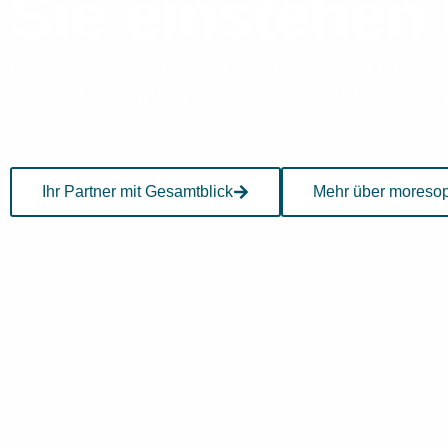
Sie einstehen
Inhabergeführt, eigenfinanziert, ohne Hyperscaler. KI, die in r
Verlässlichkeit kein Versprechen ist, sondern Architekturprinzi
Ihr Partner mit Gesamtblick
Mehr über moreso