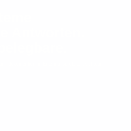
steme
le Antworten.
belegbare.
 – dokumentiert im Erkenntnisprotokoll, sichtbar