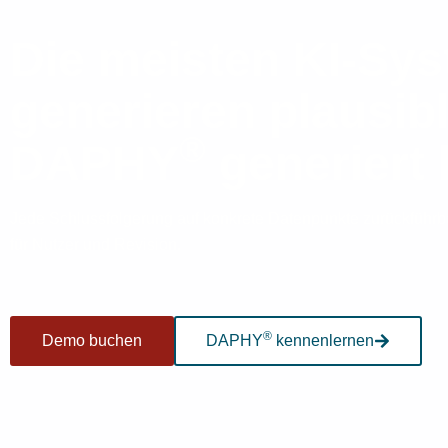
Die meisten KI-Sy
generieren plausib
®
DAPHY
generiert 
Jede Schlussfolgerung auf konkrete Datenpunkte zurückführbar
für Nutzer und Revision.
®
Demo buchen
DAPHY
kennenlernen