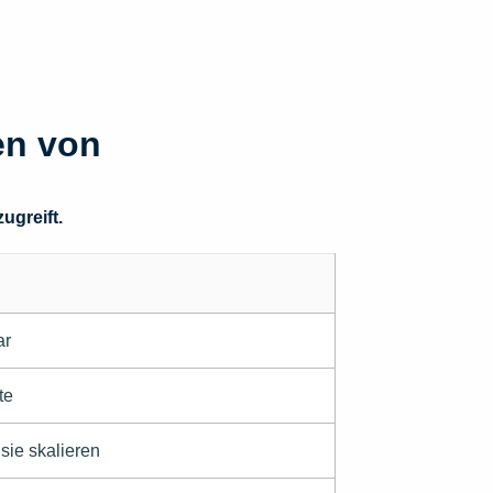
en von
ugreift.
ar
te
sie skalieren