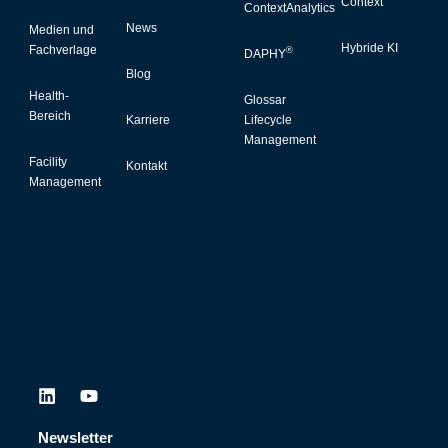
Context
ContextAnalytics
News
Medien und
Hybride KI
Fachverlage
®
DAPHY
Blog
Health-
Glossar
Bereich
Karriere
Lifecycle
Management
Facility
Kontakt
Management
L
Y
i
o
n
u
Newsletter