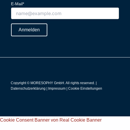
k
t
E-Mail*
e
u
d
b
i
e
n
Anmelden
Copyright © MORESOPHY GmbH. All rights reserved. |
Datenschutzerklärung
|
Impressum
|
Cookie Einstellungen
Cookie Consent Banner von Real Cookie Banner