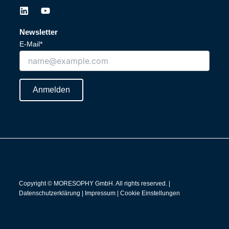
L
Y
i
o
n
u
Newsletter
k
t
E-Mail*
e
u
d
b
i
e
n
Anmelden
Copyright © MORESOPHY GmbH. All rights reserved. |
Datenschutzerklärung
|
Impressum
|
Cookie Einstellungen