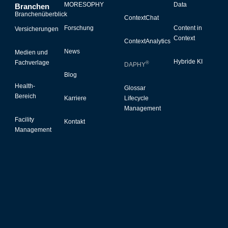
MORESOPHY
Data
Branchen
Branchenüberblick
ContextChat
Forschung
Content in
Versicherungen
Context
ContextAnalytics
News
Medien und
Hybride KI
Fachverlage
®
DAPHY
Blog
Health-
Glossar
Bereich
Karriere
Lifecycle
Management
Facility
Kontakt
Management