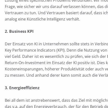
Lösung eines spezifischen Problems verbunden. Wir möcht
Frage, wie sicher wir uns darauf verlassen können, das die
Vertrauen zu tun. Und Vertrauen basiert darauf, dass ic
analog eine Künstliche Intelligenz verhält.
2. Business KPI
Der Einsatz von KI in Unternehmen sollte stets in Verb
Key Performance Indicators (KPI). Denn die Nutzung von
viel Geld. Daher ist es wesentlich zu prüfen, wie sich de
Return-On-Investment im Einsatz der KI positiv ist. Dies
Kosteneinsparungen, höherer Produktivität oder auch ve
zu messen. Und anhand derer kann somit auch die Verlä
3. Energieeffizienz
Bei all dem ist anstrebenswert, dass das Ziel mit möglich
das v.a. auf den Energieverbrauch, der für den Betrieb de