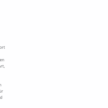
ort
men
rt,
n
ür
nd