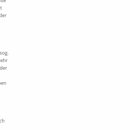
nde
t
der
sog.
sehr
 der
ben
ich