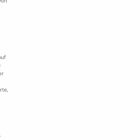
von
auf
e
or
rte,
r