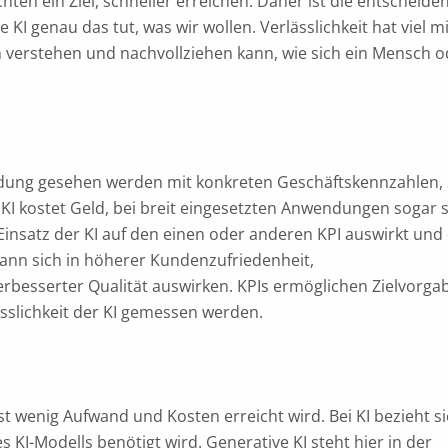
en ein Ziel, schneller erreichen. Daher ist die entscheide
 KI genau das tut, was wir wollen. Verlässlichkeit hat viel mi
h verstehen und nachvollziehen kann, wie sich ein Mensch o
indung gesehen werden mit konkreten Geschäftskennzahlen, 
 KI kostet Geld, bei breit eingesetzten Anwendungen sogar 
r Einsatz der KI auf den einen oder anderen KPI auswirkt und
 kann sich in höherer Kundenzufriedenheit,
rbesserter Qualität auswirken. KPIs ermöglichen Zielvorga
sslichkeit der KI gemessen werden.
st wenig Aufwand und Kosten erreicht wird. Bei KI bezieht s
s KI-Modells benötigt wird. Generative KI steht hier in der