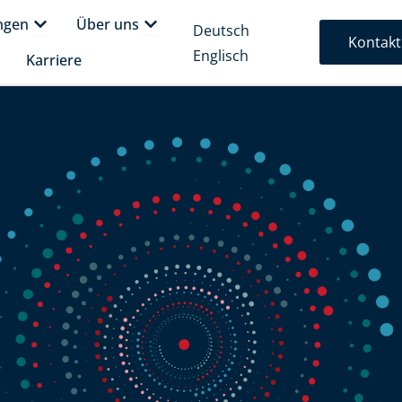
form
Öffne Lösungen
Öffne Über uns
ngen
Über uns
Deutsch
Kontakt
Englisch
fne Insights
Karriere