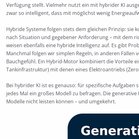
Verfügung stellt. Vielmehr nutzt ein mit hybrider KI aus
zwar so intelligent, dass mit möglichst wenig Energieauf
Hybride Systeme folgen stets dem gleichen Prinzip: sie 
nach Situation und gegebener Anforderung – mit dem ric
weisen ebenfalls eine hybride Intelligenz auf. Es gibt Pr
Manchmal folgen wir simplen Regeln, in anderen Fällen ve
Bauchgefühl. Ein Hybrid-Motor kombiniert die Vorteile 
Tankinfrastruktur) mit denen eines Elektroantriebs (Ze
Bei hybrider KI ist es genauso: für spezifische Aufgaben s
jedes Mal ein großes Modell zu befragen. Die generative KI
Modelle nicht leisten können – und umgekehrt.