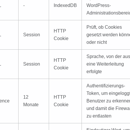
L
-
IndexedDB
WordPress-
Administrationsberei
Prüft, ob Cookies
HTTP
L
Session
gesetzt werden könn
Cookie
oder nicht
Sprache, von der au
HTTP
L
Session
eine Weiterleitung
Cookie
erfolgte
Authentifizierungs-
Token, um eingelogg
12
HTTP
ence
Benutzer zu erkenne
Monate
Cookie
und damit die Firewal
zu entlasten