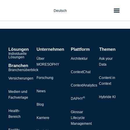
Zum
Inhalt
Deutsch
springen
Lösungen
Unternehmen
Plattform
Themen
Individuelle
Lösungen
Über
Architektur
Ask your
MORESOPHY
Data
Branchen
Branchenüberblick
ContextChat
Forschung
Content in
Versicherungen
Context
ContextAnalytics
News
Medien und
Hybride KI
Fachverlage
®
DAPHY
Blog
Health-
Glossar
Bereich
Karriere
Lifecycle
Management
Facility