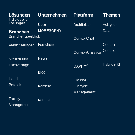
Lösungen
Unternehmen
Plattform
Themen
Individuelle
Lösungen
Über
Architektur
Ask your
MORESOPHY
Data
Branchen
Branchenüberblick
ContextChat
Forschung
Content in
Versicherungen
Context
ContextAnalytics
News
Medien und
Hybride KI
Fachverlage
®
DAPHY
Blog
Health-
Glossar
Bereich
Karriere
Lifecycle
Management
Facility
Kontakt
Management