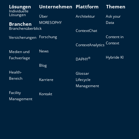
Lösungen
Unternehmen
Plattform
Themen
Individuelle
Lösungen
Über
Architektur
Ask your
MORESOPHY
Data
Branchen
Branchenüberblick
ContextChat
Forschung
Content in
Versicherungen
Context
ContextAnalytics
News
Medien und
Hybride KI
Fachverlage
®
DAPHY
Blog
Health-
Glossar
Bereich
Karriere
Lifecycle
Management
Facility
Kontakt
Management