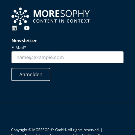
L
Y
i
o
n
u
Newsletter
k
t
E-Mail*
e
u
d
b
i
e
n
Anmelden
Copyright © MORESOPHY GmbH. All rights reserved. |