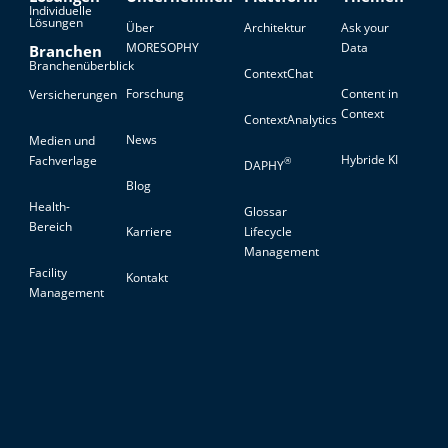
Individuelle
Lösungen
Über
Architektur
Ask your
MORESOPHY
Data
Branchen
Branchenüberblick
ContextChat
Forschung
Content in
Versicherungen
Context
ContextAnalytics
News
Medien und
Hybride KI
Fachverlage
®
DAPHY
Blog
Health-
Glossar
Bereich
Karriere
Lifecycle
Management
Facility
Kontakt
Management