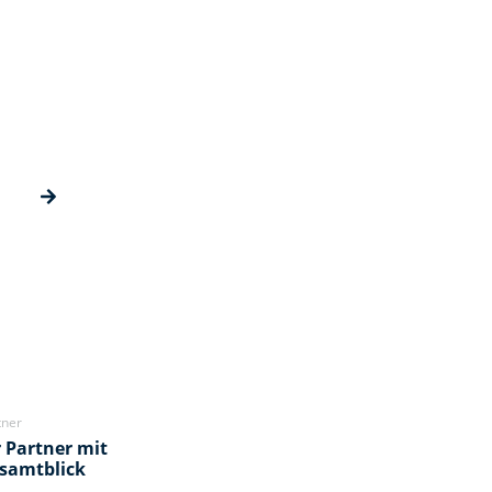
tner
r Partner mit
samtblick