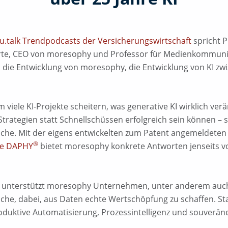
u.talk Trendpodcasts der Versicherungswirtschaft
spricht P
perte, CEO von moresophy und Professor für Medienkommuni
die Entwicklung von moresophy, die Entwicklung von KI zwi
m viele KI-Projekte scheitern, was generative KI wirklich ver
rategien statt Schnellschüssen erfolgreich sein können – sp
che. Mit der eigens entwickelten zum Patent angemeldete
®
ie DAPHY
bietet moresophy konkrete Antworten jenseits 
en unterstützt moresophy Unternehmen, unter anderem auch
he, dabei, aus Daten echte Wertschöpfung zu schaffen. Stat
oduktive Automatisierung, Prozessintelligenz und souverän