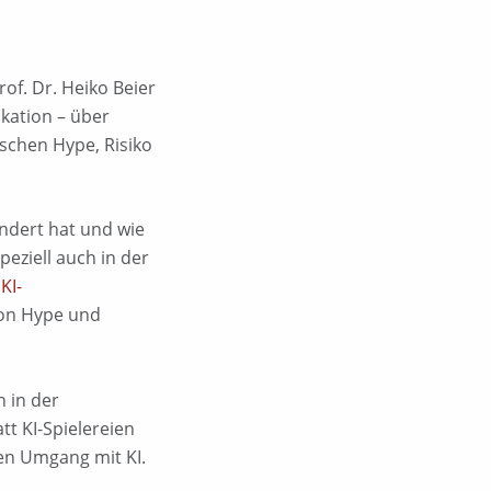
rof. Dr. Heiko Beier
kation – über
schen Hype, Risiko
ändert hat und wie
eziell auch in der
n
KI-
von Hype und
 in der
t KI-Spielereien
en Umgang mit KI.