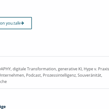
on you.talk
DAPHY
,
digitale Transformation
,
generative KI
,
Hype v. Praxi
Unternehmen
,
Podcast
,
Prozessintelligenz
,
Souveränität
,
nche
äge