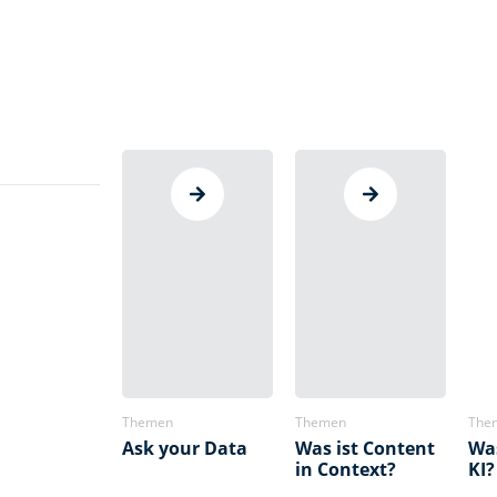
Themen
Themen
The
Ask your Data
Was ist Content
Was
in Context?
KI?