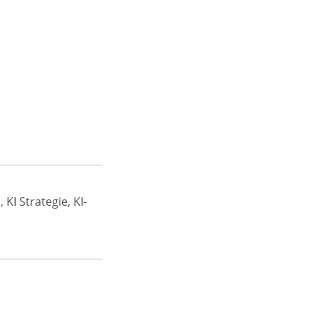
s
,
KI Strategie
,
KI-