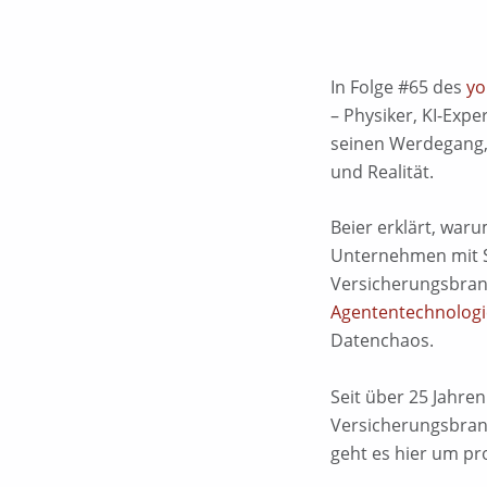
In Folge #65 des
yo
– Physiker, KI-Ex
seinen Werdegang, 
und Realität.
Beier erklärt, waru
Unternehmen mit St
Versicherungsbran
Agententechnolog
Datenchaos.
Seit über 25 Jahr
Versicherungsbranc
geht es hier um pr