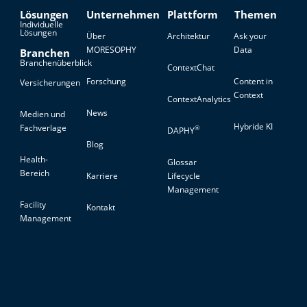
Lösungen
Unternehmen
Plattform
Themen
Individuelle
Lösungen
Über
Architektur
Ask your
MORESOPHY
Data
Branchen
Branchenüberblick
ContextChat
Forschung
Content in
Versicherungen
Context
ContextAnalytics
News
Medien und
Hybride KI
Fachverlage
®
DAPHY
Blog
Health-
Glossar
Bereich
Karriere
Lifecycle
Management
Facility
Kontakt
Management