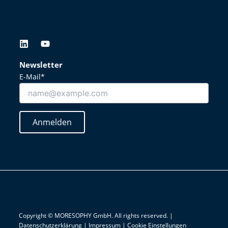
L
Y
i
o
n
u
Newsletter
k
t
E-Mail*
e
u
d
b
i
e
n
Anmelden
Copyright © MORESOPHY GmbH. All rights reserved. |
Datenschutzerklärung
|
Impressum
|
Cookie Einstellungen