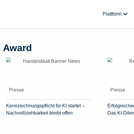
Zum
Inhalt
Öffne
Plattform
springen
Award
Presse
Presse
Kennzeichnungspflicht für KI startet –
Erfolgreicher
Nachvollziehbarkeit bleibt offen
Das KI-Dil