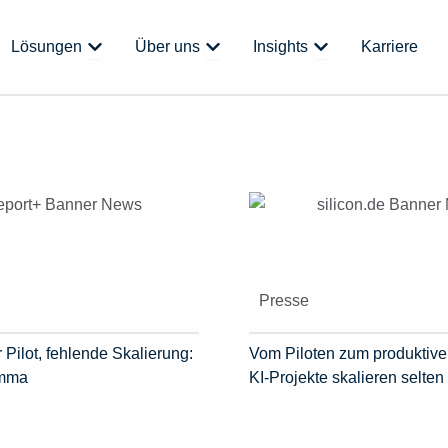
 Plattform
Öffne Lösungen
Öffne Über uns
Öffne Insights
Lösungen
Über uns
Insights
Karriere
Presse
 Pilot, fehlende Skalierung:
Vom Piloten zum produktive
emma
KI-Projekte skalieren selten