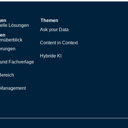
gen
Themen
uelle Lösungen
Ask your Data
hen
nüberblick
Content in Context
erungen
Hybride KI
und Fachverlage
Bereich
y Management