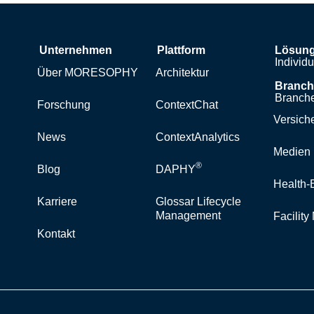
Unternehmen
Plattform
Lösun
Individ
Über MORESOPHY
Architektur
Branc
Branche
Forschung
ContextChat
Versich
News
ContextAnalytics
Medien 
®
Blog
DAPHY
Health-
Karriere
Glossar Lifecycle
Management
Facilit
Kontakt