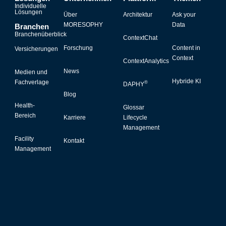
Individuelle
Lösungen
Über
Architektur
Ask your
MORESOPHY
Data
Branchen
Branchenüberblick
ContextChat
Forschung
Content in
Versicherungen
Context
ContextAnalytics
News
Medien und
Hybride KI
Fachverlage
®
DAPHY
Blog
Health-
Glossar
Bereich
Karriere
Lifecycle
Management
Facility
Kontakt
Management