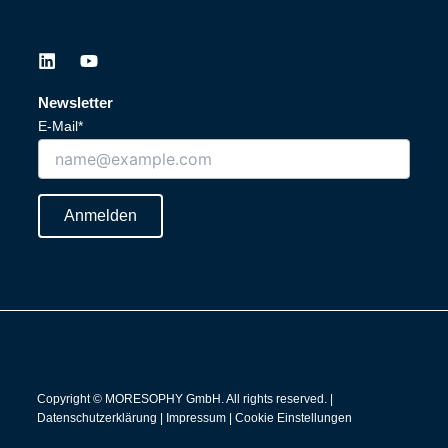
L
Y
i
o
n
u
Newsletter
k
t
E-Mail*
e
u
d
b
i
e
n
Anmelden
Copyright © MORESOPHY GmbH. All rights reserved. |
Datenschutzerklärung
|
Impressum
|
Cookie Einstellungen