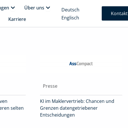
form
Öffne Lösungen
Öffne Über uns
ngen
Über uns
Deutsch
Kontakt
Englisch
fne Insights
Karriere
Presse
iven
KI im Maklervertrieb: Chancen und
ieren selten
Grenzen datengetriebener
Entscheidungen