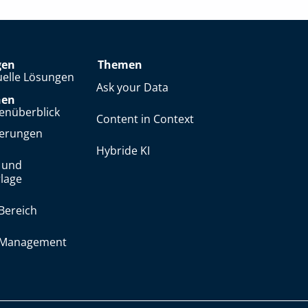
gen
Themen
uelle Lösungen
Ask your Data
hen
enüberblick
Content in Context
herungen
Hybride KI
 und
lage
Bereich
y Management