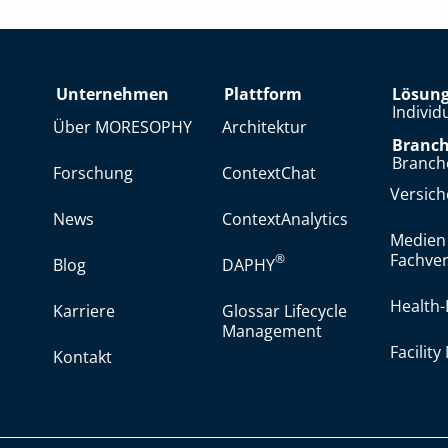
Unternehmen
Plattform
Lösun
Individ
Über MORESOPHY
Architektur
Branc
Branch
Forschung
ContextChat
Versic
News
ContextAnalytics
Medien
Fachver
®
Blog
DAPHY
Health-
Karriere
Glossar Lifecycle
Management
Facilit
Kontakt