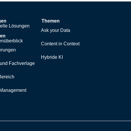
gen
Themen
uelle Lösungen
Ask your Data
hen
nüberblick
Content in Context
erungen
Hybride KI
und Fachverlage
Bereich
y Management