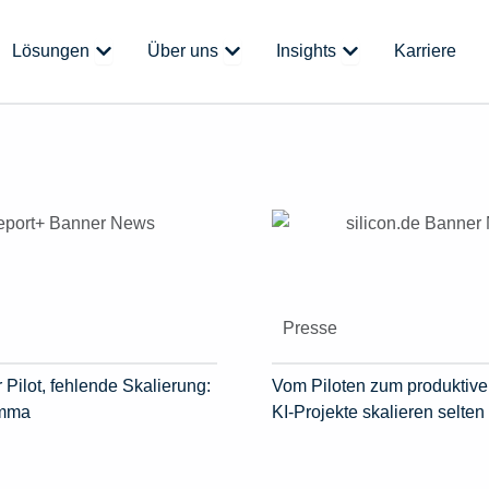
 Plattform
Öffne Lösungen
Öffne Über uns
Öffne Insights
Lösungen
Über uns
Insights
Karriere
Presse
 Pilot, fehlende Skalierung:
Vom Piloten zum produktive
emma
KI-Projekte skalieren selten