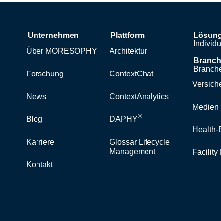
Unternehmen
Plattform
Lösun
Individ
Über MORESOPHY
Architektur
Branc
Branche
Forschung
ContextChat
Versich
News
ContextAnalytics
Medien 
®
Blog
DAPHY
Health-
Karriere
Glossar Lifecycle
Management
Facilit
Kontakt