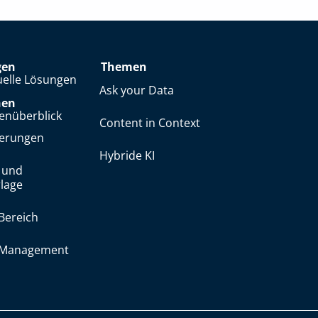
gen
Themen
uelle Lösungen
Ask your Data
hen
enüberblick
Content in Context
herungen
Hybride KI
 und
lage
Bereich
y Management