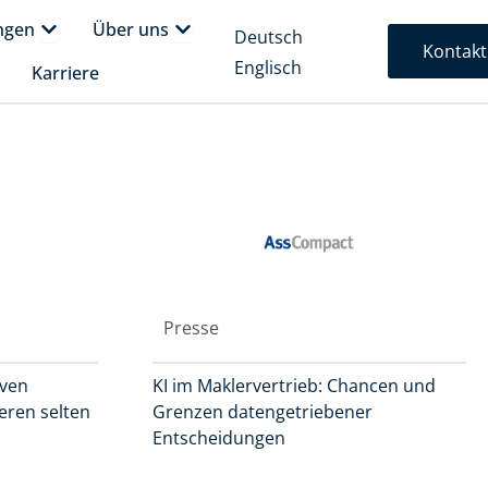
form
Öffne Lösungen
Öffne Über uns
ngen
Über uns
Deutsch
Kontakt
Englisch
fne Insights
Karriere
Presse
iven
KI im Maklervertrieb: Chancen und
ieren selten
Grenzen datengetriebener
Entscheidungen