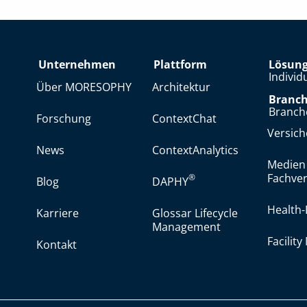
Unternehmen
Plattform
Lösun
Individ
Über MORESOPHY
Architektur
Branc
Branch
Forschung
ContextChat
Versic
News
ContextAnalytics
Medien
Fachver
®
Blog
DAPHY
Health-
Karriere
Glossar Lifecycle
Management
Facilit
Kontakt