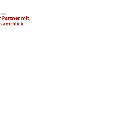
tner
r Partner mit
samtblick