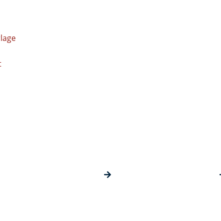
lage
t