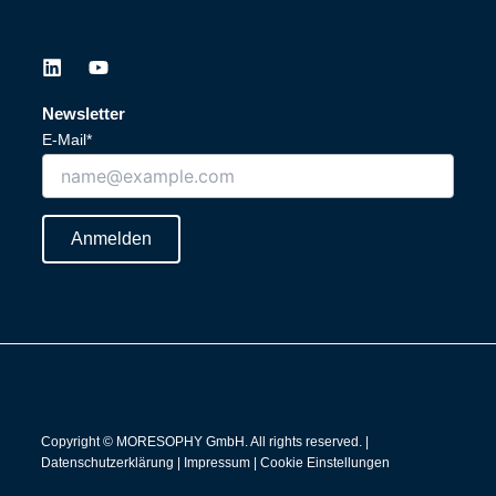
L
Y
i
o
n
u
Newsletter
k
t
E-Mail*
e
u
d
b
i
e
n
Anmelden
Copyright © MORESOPHY GmbH. All rights reserved. |
Datenschutzerklärung
|
Impressum
|
Cookie Einstellungen