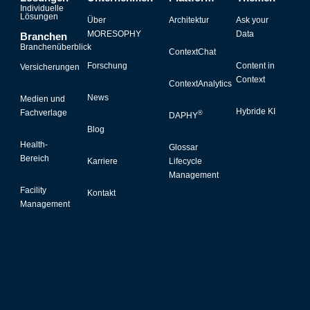
Individuelle
Lösungen
Über
Architektur
Ask your
MORESOPHY
Data
Branchen
Branchenüberblick
ContextChat
Forschung
Content in
Versicherungen
Context
ContextAnalytics
News
Medien und
Hybride KI
Fachverlage
®
DAPHY
Blog
Health-
Glossar
Bereich
Karriere
Lifecycle
Management
Facility
Kontakt
Management