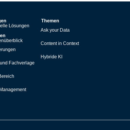
gen
Themen
uelle Lösungen
Ask your Data
hen
nüberblick
Content in Context
erungen
Hybride KI
und Fachverlage
Bereich
y Management