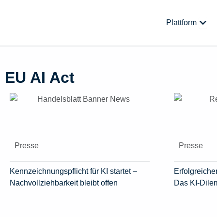
Zum
Inhalt
Öffne
Plattform
springen
EU AI Act
Presse
Presse
Kennzeichnungspflicht für KI startet –
Erfolgreicher
Nachvollziehbarkeit bleibt offen
Das KI-Dil