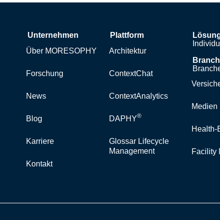
Unternehmen
Plattform
Lösun
Individ
Über MORESOPHY
Architektur
Branc
Branche
Forschung
ContextChat
Versich
News
ContextAnalytics
Medien 
®
Blog
DAPHY
Health-
Karriere
Glossar Lifecycle
Management
Facilit
Kontakt