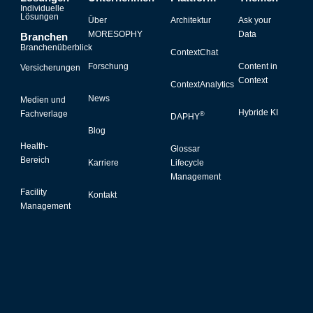
Individuelle
Lösungen
Über
Architektur
Ask your
MORESOPHY
Data
Branchen
Branchenüberblick
ContextChat
Forschung
Content in
Versicherungen
Context
ContextAnalytics
News
Medien und
Hybride KI
Fachverlage
®
DAPHY
Blog
Health-
Glossar
Bereich
Karriere
Lifecycle
Management
Facility
Kontakt
Management