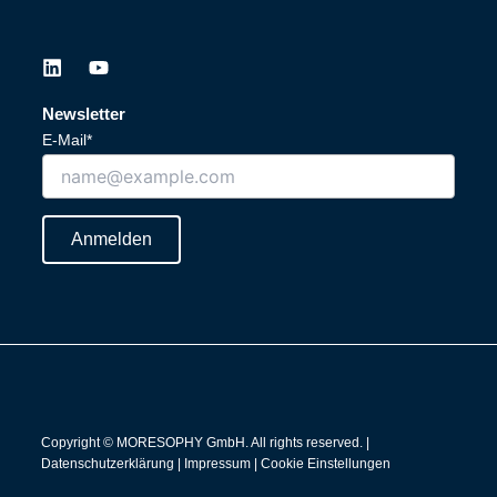
L
Y
i
o
n
u
Newsletter
k
t
E-Mail*
e
u
d
b
i
e
n
Anmelden
Copyright © MORESOPHY GmbH. All rights reserved. |
Datenschutzerklärung
|
Impressum
|
Cookie Einstellungen