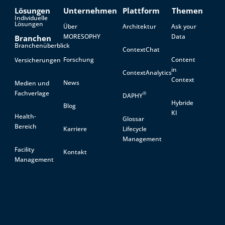
Lösungen
Unternehmen
Plattform
Themen
Individuelle
Lösungen
Über
Architektur
Ask your
MORESOPHY
Data
Branchen
Branchenüberblick
ContextChat
Forschung
Content
Versicherungen
in
ContextAnalytics
Context
News
Medien und
Fachverlage
®
DAPHY
Hybride
Blog
KI
Health-
Glossar
Bereich
Karriere
Lifecycle
Management
Facility
Kontakt
Management