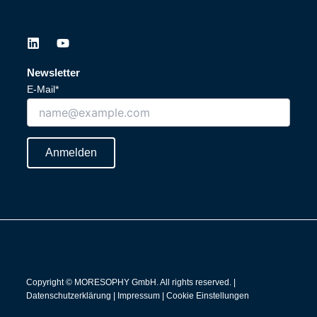
L
Y
i
o
n
u
Newsletter
k
t
E-Mail*
e
u
d
b
i
e
n
Anmelden
Copyright © MORESOPHY GmbH. All rights reserved. |
Datenschutzerklärung
|
Impressum
|
Cookie Einstellungen