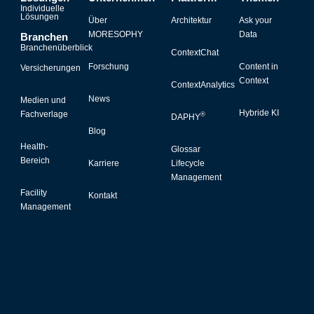
Individuelle
Lösungen
Über
Architektur
Ask your
MORESOPHY
Data
Branchen
Branchenüberblick
ContextChat
Forschung
Content in
Versicherungen
Context
ContextAnalytics
News
Medien und
Hybride KI
Fachverlage
®
DAPHY
Blog
Health-
Glossar
Bereich
Karriere
Lifecycle
Management
Facility
Kontakt
Management