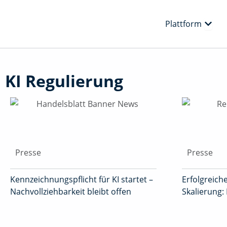
Zum
Inhalt
Öffne
Plattform
springen
KI Regulierung
Presse
Presse
Kennzeichnungspflicht für KI startet –
Erfolgreiche
Nachvollziehbarkeit bleibt offen
Skalierung: