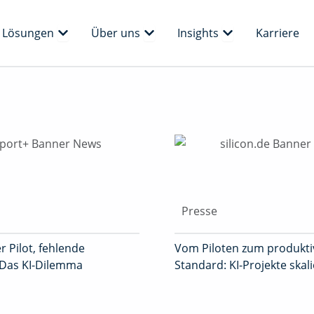
 Plattform
Öffne Lösungen
Öffne Über uns
Öffne Insights
Lösungen
Über uns
Insights
Karriere
Presse
r Pilot, fehlende
Vom Piloten zum produkt
 Das KI-Dilemma
Standard: KI-Projekte skal