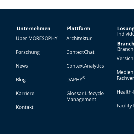
Unternehmen
Plattform
Lösun
Individ
Über MORESOPHY
Architektur
Branc
Branch
Forschung
ContextChat
Versic
News
ContextAnalytics
Medien
Fachver
®
Blog
DAPHY
Health-
Karriere
Glossar Lifecycle
Management
Facilit
Kontakt