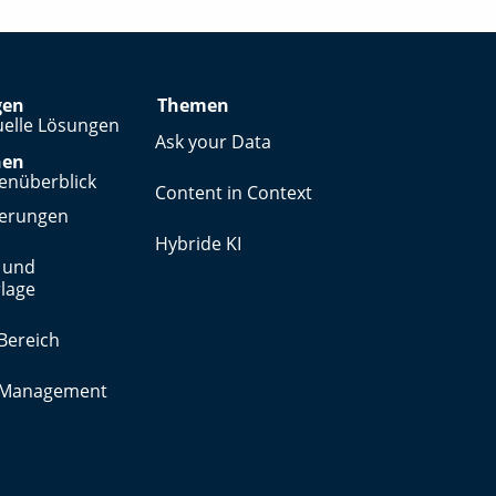
gen
Themen
uelle Lösungen
Ask your Data
hen
enüberblick
Content in Context
herungen
Hybride KI
 und
lage
Bereich
y Management