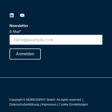
L
Y
i
o
n
u
Newsletter
k
t
E-Mail*
e
u
d
b
i
e
n
Anmelden
Copyright © MORESOPHY GmbH. All rights reserved. |
Datenschutzerklärung
|
Impressum
|
Cookie Einstellungen