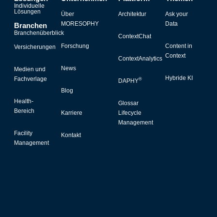
Individuelle
Lösungen
Über
Architektur
Ask your
MORESOPHY
Data
Branchen
Branchenüberblick
ContextChat
Forschung
Content in
Versicherungen
Context
ContextAnalytics
News
Medien und
Hybride KI
Fachverlage
®
DAPHY
Blog
Health-
Glossar
Bereich
Karriere
Lifecycle
Management
Facility
Kontakt
Management