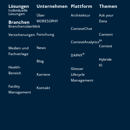
Lösungen
Unternehmen
Plattform
Themen
Individuelle
Lösungen
Über
Architektur
Ask your
MORESOPHY
Data
Branchen
Branchenüberblick
ContextChat
Forschung
Content
Versicherungen
in
ContextAnalytics
Context
News
Medien und
Fachverlage
®
DAPHY
Hybride
Blog
KI
Health-
Glossar
Bereich
Karriere
Lifecycle
Management
Facility
Kontakt
Management