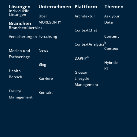
Lösungen
Unternehmen
Plattform
Themen
Individuelle
Lösungen
Über
Architektur
Ask your
MORESOPHY
Data
Branchen
Branchenüberblick
ContextChat
Forschung
Content
Versicherungen
in
ContextAnalytics
Context
News
Medien und
Fachverlage
®
DAPHY
Hybride
Blog
KI
Health-
Glossar
Bereich
Karriere
Lifecycle
Management
Facility
Kontakt
Management