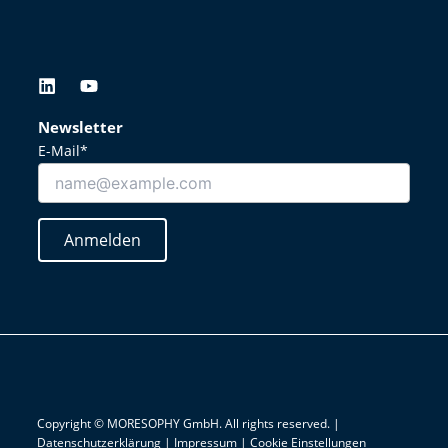
L
Y
i
o
n
u
Newsletter
k
t
E-Mail*
e
u
d
b
i
e
n
Anmelden
Copyright © MORESOPHY GmbH. All rights reserved. |
Datenschutzerklärung
|
Impressum
|
Cookie Einstellungen