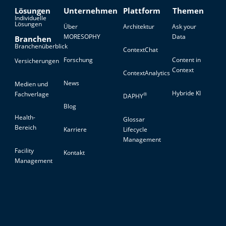
Lösungen
Unternehmen
Plattform
Themen
Individuelle
Lösungen
Über
Architektur
Ask your
MORESOPHY
Data
Branchen
Branchenüberblick
ContextChat
Forschung
Content in
Versicherungen
Context
ContextAnalytics
News
Medien und
Hybride KI
Fachverlage
®
DAPHY
Blog
Health-
Glossar
Bereich
Karriere
Lifecycle
Management
Facility
Kontakt
Management