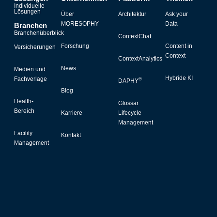
Individuelle
Lösungen
Über
Architektur
Ask your
MORESOPHY
Data
Branchen
Branchenüberblick
ContextChat
Forschung
Content in
Versicherungen
Context
ContextAnalytics
News
Medien und
Hybride KI
Fachverlage
®
DAPHY
Blog
Health-
Glossar
Bereich
Karriere
Lifecycle
Management
Facility
Kontakt
Management