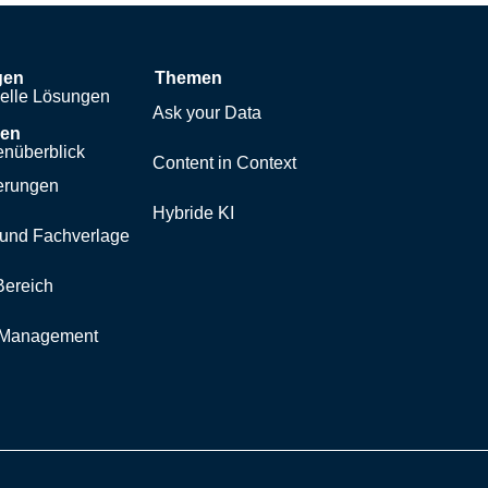
gen
Themen
uelle Lösungen
Ask your Data
hen
nüberblick
Content in Context
erungen
Hybride KI
und Fachverlage
Bereich
y Management