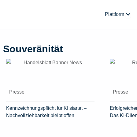
Zum
Inhalt
Öffne
Plattform
springen
Souveränität
Presse
Presse
Kennzeichnungspflicht für KI startet –
Erfolgreicher
Nachvollziehbarkeit bleibt offen
Das KI-Dil