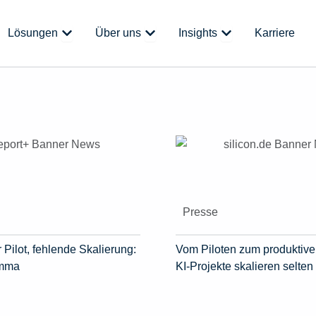
 Plattform
Öffne Lösungen
Öffne Über uns
Öffne Insights
Lösungen
Über uns
Insights
Karriere
Presse
 Pilot, fehlende Skalierung:
Vom Piloten zum produktive
emma
KI-Projekte skalieren selten