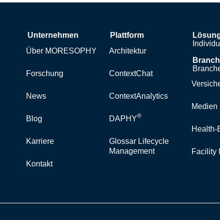
Unternehmen
Plattform
Lösun
Individ
Über MORESOPHY
Architektur
Branc
Branche
Forschung
ContextChat
Versich
News
ContextAnalytics
Medien 
®
Blog
DAPHY
Health-
Karriere
Glossar Lifecycle
Management
Facilit
Kontakt