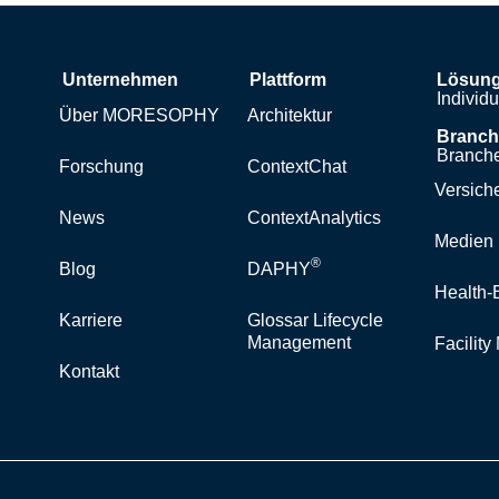
Unternehmen
Plattform
Lösun
Individ
Über MORESOPHY
Architektur
Branc
Branche
Forschung
ContextChat
Versich
News
ContextAnalytics
Medien 
®
Blog
DAPHY
Health-
Karriere
Glossar Lifecycle
Management
Facilit
Kontakt