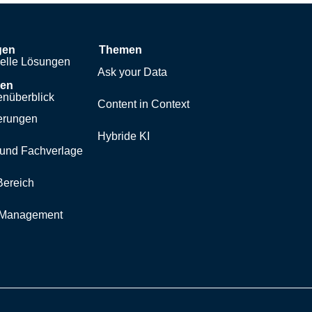
gen
Themen
uelle Lösungen
Ask your Data
hen
nüberblick
Content in Context
erungen
Hybride KI
und Fachverlage
Bereich
y Management