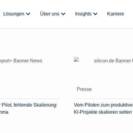
 Plattform
Öffne Lösungen
Öffne Über uns
Öffne Insights
Lösungen
Über uns
Insights
Karriere
Presse
 Pilot, fehlende Skalierung:
Vom Piloten zum produktive
emma
KI-Projekte skalieren selten