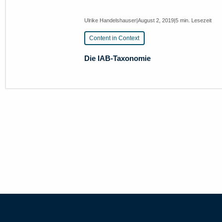
Ulrike Handelshauser
|
August 2, 2019
|
5 min. Lesezeit
Content in Context
Die IAB-Taxonomie