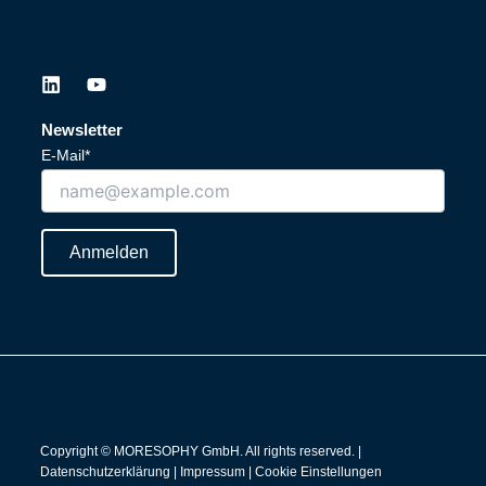
L
Y
i
o
n
u
Newsletter
k
t
E-Mail*
e
u
d
b
i
e
n
Anmelden
Copyright © MORESOPHY GmbH. All rights reserved. |
Datenschutzerklärung
|
Impressum
|
Cookie Einstellungen