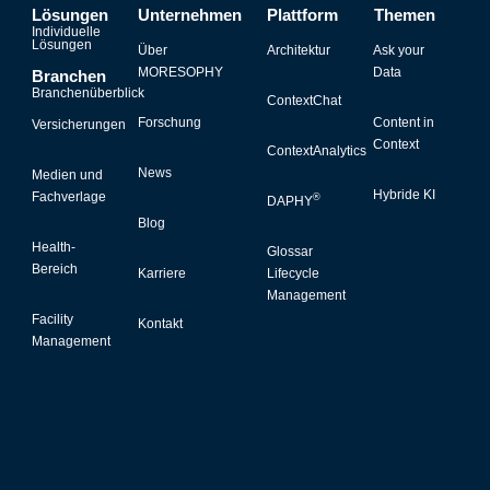
Lösungen
Unternehmen
Plattform
Themen
Individuelle
Lösungen
Über
Architektur
Ask your
MORESOPHY
Data
Branchen
Branchenüberblick
ContextChat
Forschung
Content in
Versicherungen
Context
ContextAnalytics
News
Medien und
Hybride KI
Fachverlage
®
DAPHY
Blog
Health-
Glossar
Bereich
Karriere
Lifecycle
Management
Facility
Kontakt
Management