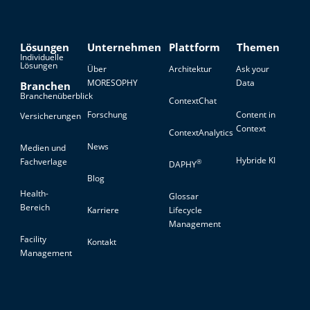
Lösungen
Unternehmen
Plattform
Themen
Individuelle
Lösungen
Über
Architektur
Ask your
MORESOPHY
Data
Branchen
Branchenüberblick
ContextChat
Forschung
Content in
Versicherungen
Context
ContextAnalytics
News
Medien und
Hybride KI
Fachverlage
®
DAPHY
Blog
Health-
Glossar
Bereich
Karriere
Lifecycle
Management
Facility
Kontakt
Management