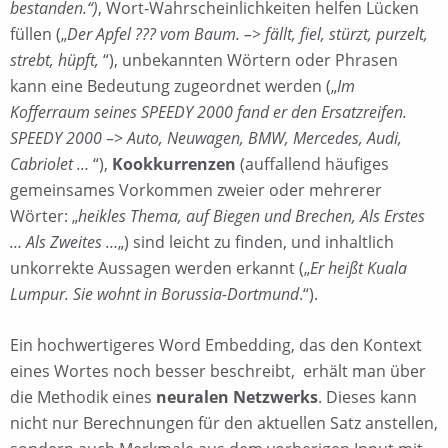
bestanden.“)
, Wort-Wahrscheinlichkeiten helfen Lücken
füllen („
Der Apfel ??? vom Baum. –> fällt, fiel, stürzt, purzelt,
strebt, hüpft,
“), unbekannten Wörtern oder Phrasen
kann eine Bedeutung zugeordnet werden („
Im
Kofferraum seines SPEEDY 2000 fand er den Ersatzreifen.
SPEEDY 2000
–>
Auto, Neuwagen, BMW, Mercedes, Audi,
Cabriolet …
“),
Kookkurrenzen
(auffallend häufiges
gemeinsames Vorkommen zweier oder mehrerer
Wörter: „
heikles Thema, auf Biegen und Brechen, Als Erstes
… Als Zweites …
„) sind leicht zu finden, und inhaltlich
unkorrekte Aussagen werden erkannt („
Er heißt Kuala
Lumpur. Sie wohnt in Borussia-Dortmund
.“).
Ein hochwertigeres Word Embedding, das den Kontext
eines Wortes noch besser beschreibt, erhält man über
die Methodik eines
neuralen Netzwerks
. Dieses kann
nicht nur Berechnungen für den aktuellen Satz anstellen,