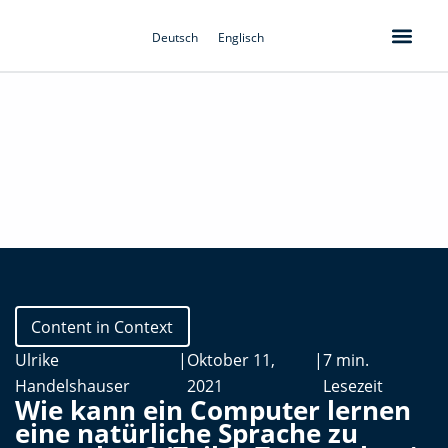
Zum
Inhalt
Deutsch
Englisch
springen
Content in Context
Ulrike
|
Oktober 11,
|
7 min.
Handelshauser
2021
Lesezeit
Wie kann ein Computer lernen
eine natürliche Sprache zu