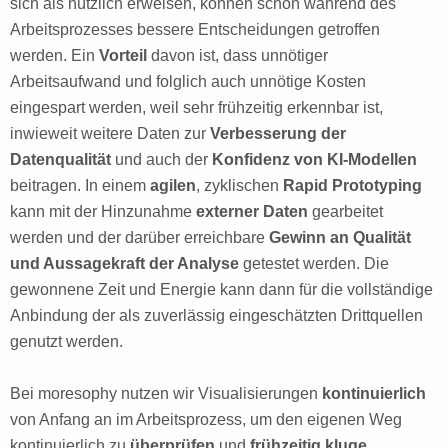
sich als nützlich erweisen, können schon während des
Arbeitsprozesses bessere Entscheidungen getroffen
werden. Ein
Vorteil
davon ist, dass unnötiger
Arbeitsaufwand und folglich auch unnötige Kosten
eingespart werden, weil sehr frühzeitig erkennbar ist,
inwieweit weitere Daten zur
Verbesserung der
Datenqualität
und auch der
Konfidenz von KI-Modellen
beitragen. In einem
agilen
, zyklischen
Rapid Prototyping
kann mit der Hinzunahme
externer Daten
gearbeitet
werden und der darüber erreichbare
Gewinn an Qualität
und Aussagekraft der Analyse
getestet werden. Die
gewonnene Zeit und Energie kann dann für die vollständige
Anbindung der als zuverlässig eingeschätzten Drittquellen
genutzt werden.
Bei moresophy nutzen wir Visualisierungen
kontinuierlich
von Anfang an im Arbeitsprozess, um den eigenen Weg
kontinuierlich zu
überprüfen
und
frühzeitig kluge