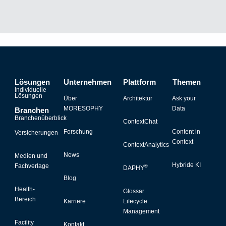
Lösungen
Unternehmen
Plattform
Themen
Individuelle
Lösungen
Über
Architektur
Ask your
MORESOPHY
Data
Branchen
Branchenüberblick
ContextChat
Forschung
Content in
Versicherungen
Context
ContextAnalytics
News
Medien und
Hybride KI
Fachverlage
®
DAPHY
Blog
Health-
Glossar
Bereich
Karriere
Lifecycle
Management
Facility
Kontakt