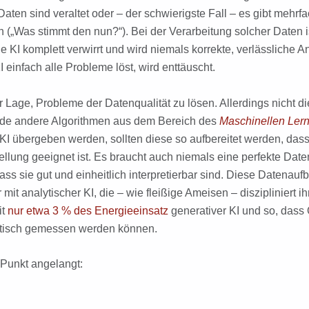
aten sind veraltet oder – der schwierigste Fall – es gibt mehrf
(„Was stimmt den nun?“). Bei der Verarbeitung solcher Daten i
uge KI komplett verwirrt und wird niemals korrekte, verlässliche
I einfach alle Probleme löst, wird enttäuscht.
r Lage, Probleme der Datenqualität zu lösen. Allerdings nicht d
tende andere Algorithmen aus dem Bereich des
Maschinellen Ler
KI übergeben werden, sollten diese so aufbereitet werden, das
llung geeignet ist. Es braucht auch niemals eine perfekte Date
ss sie gut und einheitlich interpretierbar sind. Diese Datenaufb
 mit analytischer KI, die – wie fleißige Ameisen – diszipliniert ih
it
nur etwa 3 % des Energieeinsatz
generativer KI und so, dass 
matisch gemessen werden können.
n Punkt angelangt: