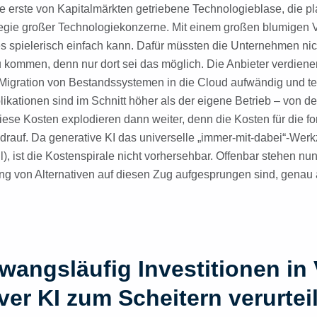
e erste von Kapitalmärkten getriebene Technologieblase, die pla
ategie großer Technologiekonzerne. Mit einem großen blumigen 
s spielerisch einfach kann. Dafür müssten die Unternehmen nicht
u kommen, denn nur dort sei das möglich. Die Anbieter verdiene
e Migration von Bestandssystemen in die Cloud aufwändig und te
ikationen sind im Schnitt höher als der eigene Betrieb – von d
ese Kosten explodieren dann weiter, denn die Kosten für die f
uf. Da generative KI das universelle „immer-mit-dabei“-Werkze
), ist die Kostenspirale nicht vorhersehbar. Offenbar stehen nu
ung von Alternativen auf diesen Zug aufgesprungen sind, genau
wangsläufig Investitionen in
ver KI zum Scheitern verurtei