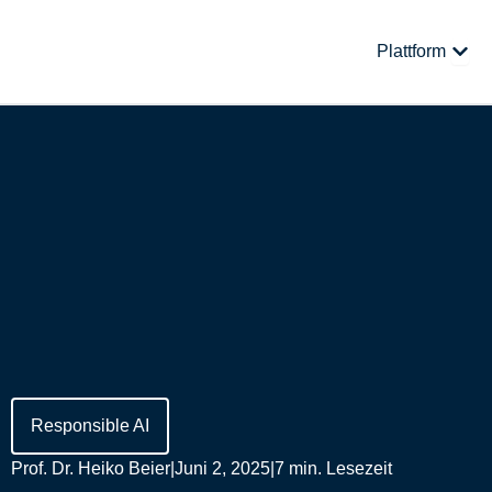
Zum
Inhalt
Öffne
Plattform
springen
Responsible AI
Prof. Dr. Heiko Beier
|
Juni 2, 2025
|
7 min. Lesezeit