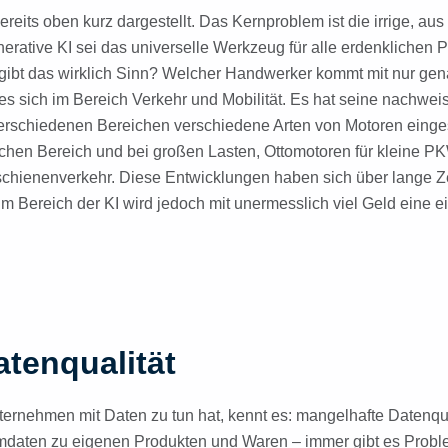
reits oben kurz dargestellt. Das Kernproblem ist die irrige, aus
erative KI sei das universelle Werkzeug für alle erdenklichen
gibt das wirklich Sinn? Welcher Handwerker kommt mit nur ge
 es sich im Bereich Verkehr und Mobilität. Es hat seine nachwe
erschiedenen Bereichen verschiedene Arten von Motoren einge
chen Bereich und bei großen Lasten, Ottomotoren für kleine PK
schienenverkehr. Diese Entwicklungen haben sich über lange Ze
. Im Bereich der KI wird jedoch mit unermesslich viel Geld eine 
tenqualität
nternehmen mit Daten zu tun hat, kennt es: mangelhafte Datenqu
daten zu eigenen Produkten und Waren – immer gibt es Probl