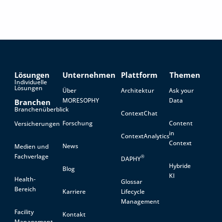
Lösungen
Unternehmen
Plattform
Themen
Individuelle
Lösungen
Über
Architektur
Ask your
MORESOPHY
Data
Branchen
Branchenüberblick
ContextChat
Forschung
Content
Versicherungen
in
ContextAnalytics
Context
News
Medien und
Fachverlage
®
DAPHY
Hybride
Blog
KI
Health-
Glossar
Bereich
Karriere
Lifecycle
Management
Facility
Kontakt
Management