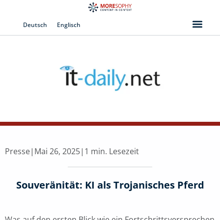
Zum
Inhalt
Deutsch
Englisch
springen
Presse
|
Mai 26, 2025
|
1 min. Lesezeit
Souveränität: KI als Trojanisches Pferd
Was auf den ersten Blick wie ein Fortschrittsversprechen