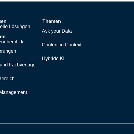
gen
Themen
uelle Lösungen
Ask your Data
hen
nüberblick
Content in Context
erungen
Hybride KI
und Fachverlage
Bereich
y Management