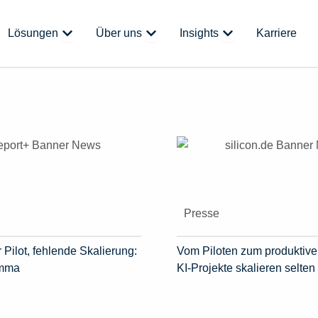
 Plattform
Öffne Lösungen
Öffne Über uns
Öffne Insights
Lösungen
Über uns
Insights
Karriere
Presse
 Pilot, fehlende Skalierung:
Vom Piloten zum produktive
emma
KI-Projekte skalieren selten