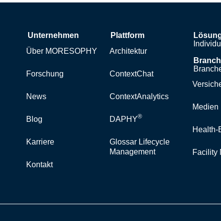
Unternehmen
Plattform
Lösun
Individ
Über MORESOPHY
Architektur
Branc
Branche
Forschung
ContextChat
Versich
News
ContextAnalytics
Medien 
®
Blog
DAPHY
Health-
Karriere
Glossar Lifecycle
Management
Facilit
Kontakt