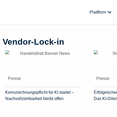
Zum
Inhalt
Öffne
Plattform
springen
Vendor-Lock-in
Presse
Presse
Kennzeichnungspflicht für KI startet –
Erfolgreicher
Nachvollziehbarkeit bleibt offen
Das KI-Dil