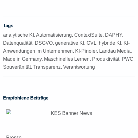
Tags
analytische KI
,
Automatisierung
,
ContextSuite
,
DAPHY
,
Datenqualität
,
DSGVO
,
generative KI
,
GVL
,
hybride KI
,
KI-
Anwendungen im Unternehmen
,
KI-Pinoier
,
Landau Media
,
Made in Germany
,
Maschinelles Lernen
,
Produktivität
,
PWC
,
Souveränität
,
Transparenz
,
Verantwortung
Empfohlene Beiträge
Presse