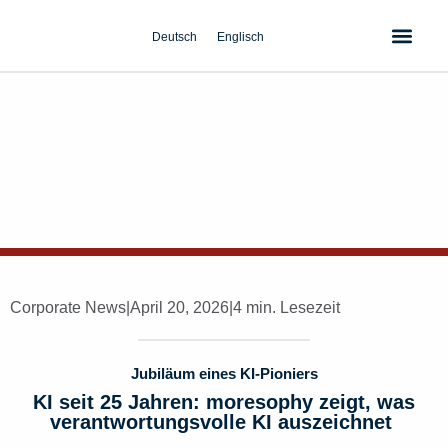
Zum
Inhalt
Deutsch
Englisch
springen
Corporate News
|
April 20, 2026
|
4 min. Lesezeit
Jubiläum eines KI-Pioniers
KI seit 25 Jahren: moresophy zeigt, was
verantwortungsvolle KI auszeichnet