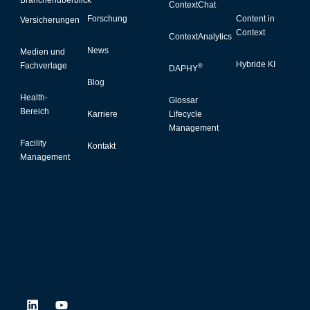
ContextChat
Forschung
Content in
Versicherungen
Context
ContextAnalytics
News
Medien und
Hybride KI
Fachverlage
®
DAPHY
Blog
Health-
Glossar
Bereich
Karriere
Lifecycle
Management
Facility
Kontakt
Management
L
Y