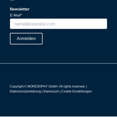
i
o
n
u
Newsletter
k
t
E-Mail*
e
u
d
b
i
e
n
Anmelden
Copyright © MORESOPHY GmbH. All rights reserved. |
Datenschutzerklärung
|
Impressum
|
Cookie Einstellungen