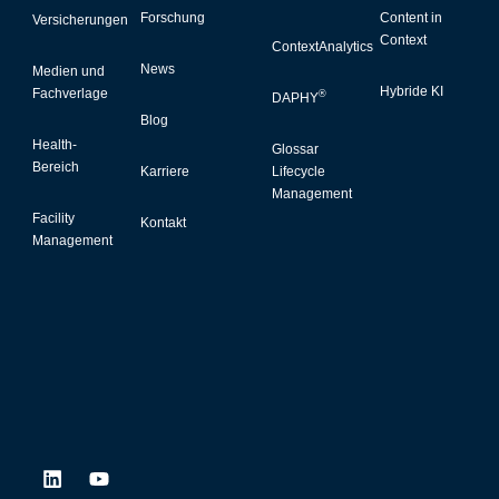
Forschung
Content in
Versicherungen
Context
ContextAnalytics
News
Medien und
Hybride KI
Fachverlage
®
DAPHY
Blog
Health-
Glossar
Bereich
Karriere
Lifecycle
Management
Facility
Kontakt
Management
L
Y
i
o