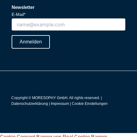
n
u
Newsletter
k
t
E-Mail*
e
u
d
b
i
e
n
Anmelden
Copyright © MORESOPHY GmbH. All rights reserved. |
Datenschutzerklärung
|
Impressum
|
Cookie Einstellungen
Cookie Consent Banner von Real Cookie Banner