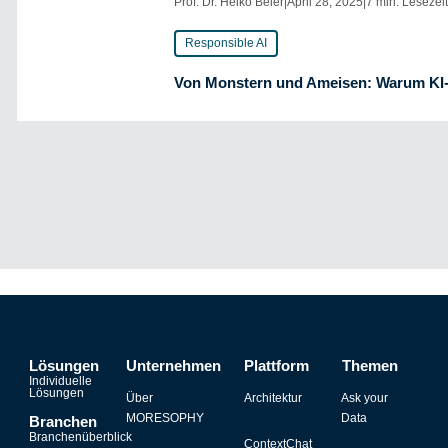
Prof. Dr. Heiko Beier
|
April 28, 2025
|
7 min. Lesezei
Responsible AI
Von Monstern und Ameisen: Warum KI-ge
Lösungen
Unternehmen
Plattform
Themen
Individuelle
Lösungen
Über
Architektur
Ask your
MORESOPHY
Data
Branchen
Branchenüberblick
ContextChat