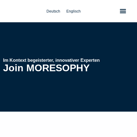
Zum
Inhalt
Deutsch
Englisch
springen
Im Kontext begeisterter, innovativer Experten
Join MORESOPHY