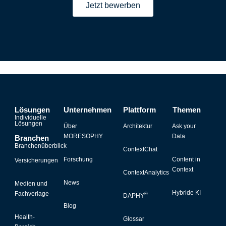
Jetzt bewerben
Lösungen
Unternehmen
Plattform
Themen
Individuelle
Lösungen
Über
Architektur
Ask your
MORESOPHY
Data
Branchen
Branchenüberblick
ContextChat
Forschung
Content in
Versicherungen
Context
ContextAnalytics
News
Medien und
Hybride KI
Fachverlage
®
DAPHY
Blog
Health-
Glossar