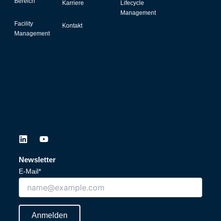
Bereich
Karriere
Lifecycle
Management
Facility
Kontakt
Management
L
Y
i
o
n
u
Newsletter
k
t
E-Mail*
e
u
d
b
i
e
n
Anmelden