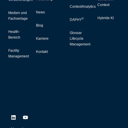
Context
ContextAnalytics
News
Medien und
Hybride KI
Fachverlage
®
DAPHY
Blog
Health-
Glossar
Bereich
Karriere
Lifecycle
Management
Facility
Kontakt
Management
L
Y
i
o
n
u