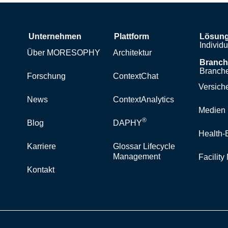
Unternehmen
Plattform
Lösun
Individ
Über MORESOPHY
Architektur
Branc
Branche
Forschung
ContextChat
Versich
News
ContextAnalytics
Medien 
®
Blog
DAPHY
Health-
Karriere
Glossar Lifecycle
Management
Facilit
Kontakt