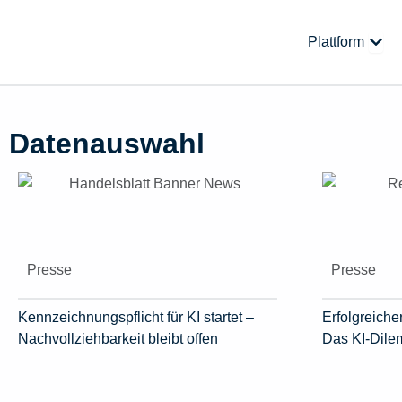
Zum
Inhalt
Öffne
Plattform
springen
Datenauswahl
Presse
Presse
Kennzeichnungspflicht für KI startet –
Erfolgreicher
Nachvollziehbarkeit bleibt offen
Das KI-Dil