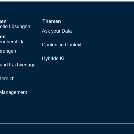
gen
Themen
uelle Lösungen
Ask your Data
hen
nüberblick
Content in Context
erungen
Hybride KI
und Fachverlage
Bereich
y Management