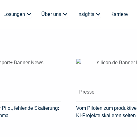
 Plattform
Öffne Lösungen
Öffne Über uns
Öffne Insights
Lösungen
Über uns
Insights
Karriere
Presse
 Pilot, fehlende Skalierung:
Vom Piloten zum produktive
emma
KI-Projekte skalieren selten