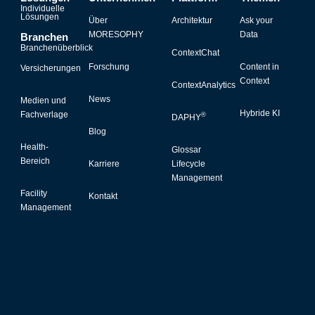
Individuelle
Lösungen
Über
Architektur
Ask your
MORESOPHY
Data
Branchen
Branchenüberblick
ContextChat
Forschung
Content in
Versicherungen
Context
ContextAnalytics
News
Medien und
Hybride KI
Fachverlage
®
DAPHY
Blog
Health-
Glossar
Bereich
Karriere
Lifecycle
Management
Facility
Kontakt
Management