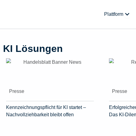
Zum
Inhalt
Öffne
Plattform
springen
KI Lösungen
Presse
Presse
Kennzeichnungspflicht für KI startet –
Erfolgreicher
Nachvollziehbarkeit bleibt offen
Das KI-Dil