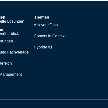
gen
Themen
uelle Lösungen
Ask your Data
hen
nüberblick
Content in Context
erungen
Hybride KI
und Fachverlage
Bereich
y Management