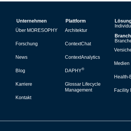
Unternehmen
Plattform
Lösun
Individ
Über MORESOPHY
Architektur
Branc
Branche
Forschung
ContextChat
Versich
News
ContextAnalytics
Medien 
®
Blog
DAPHY
Health-
Karriere
Glossar Lifecycle
Management
Facilit
Kontakt