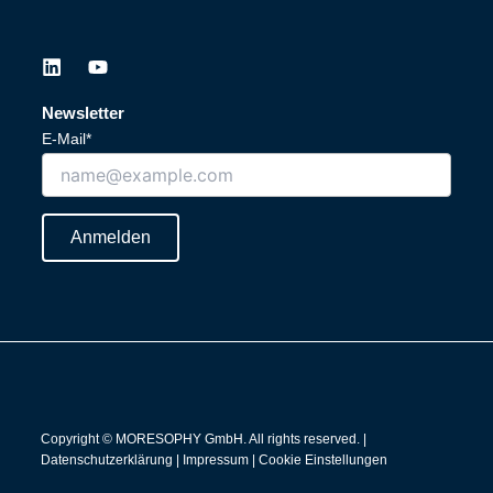
L
Y
i
o
n
u
Newsletter
k
t
E-Mail*
e
u
d
b
i
e
n
Anmelden
Copyright © MORESOPHY GmbH. All rights reserved. |
Datenschutzerklärung
|
Impressum
|
Cookie Einstellungen