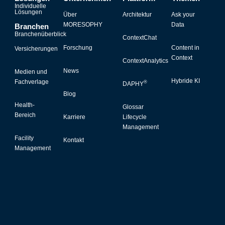
Individuelle
Lösungen
Über
Architektur
Ask your
MORESOPHY
Data
Branchen
Branchenüberblick
ContextChat
Forschung
Content in
Versicherungen
Context
ContextAnalytics
News
Medien und
Hybride KI
Fachverlage
®
DAPHY
Blog
Health-
Glossar
Bereich
Karriere
Lifecycle
Management
Facility
Kontakt
Management