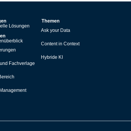
gen
Themen
uelle Lösungen
Ask your Data
hen
nüberblick
Content in Context
erungen
Hybride KI
und Fachverlage
Bereich
y Management