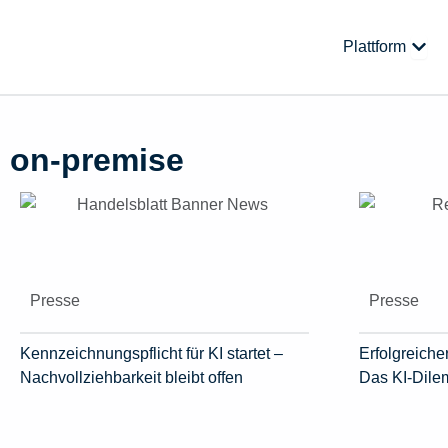
Zum
Inhalt
Öffne
Plattform
springen
on-premise
Presse
Presse
Kennzeichnungspflicht für KI startet –
Erfolgreicher
Nachvollziehbarkeit bleibt offen
Das KI-Dil