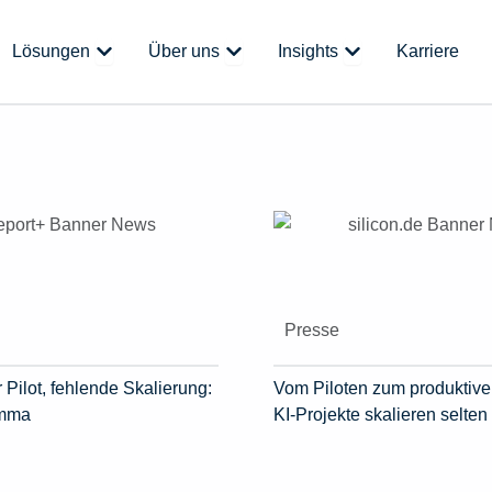
 Plattform
Öffne Lösungen
Öffne Über uns
Öffne Insights
Lösungen
Über uns
Insights
Karriere
Presse
 Pilot, fehlende Skalierung:
Vom Piloten zum produktive
emma
KI-Projekte skalieren selten