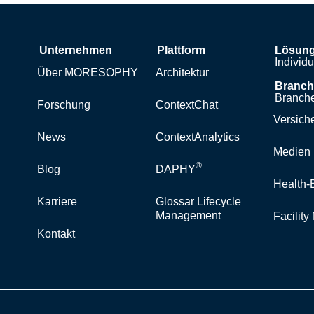
Unternehmen
Plattform
Lösun
Individ
Über MORESOPHY
Architektur
Branc
Branche
Forschung
ContextChat
Versich
News
ContextAnalytics
Medien 
®
Blog
DAPHY
Health-
Karriere
Glossar Lifecycle
Management
Facilit
Kontakt