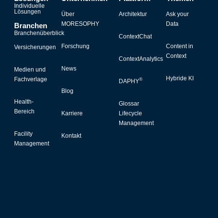
Individuelle
Lösungen
Über
Architektur
Ask your
MORESOPHY
Data
Branchen
Branchenüberblick
ContextChat
Forschung
Content in
Versicherungen
Context
ContextAnalytics
News
Medien und
Hybride KI
Fachverlage
®
DAPHY
Blog
Health-
Glossar
Bereich
Karriere
Lifecycle
Management
Facility
Kontakt
Management