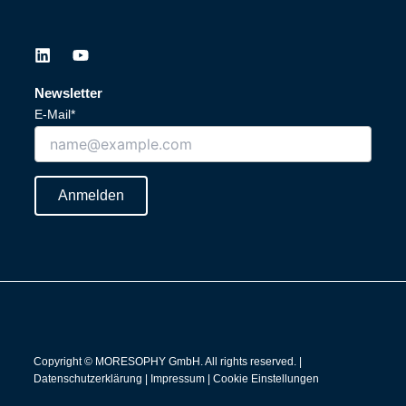
L
Y
i
o
n
u
Newsletter
k
t
E-Mail*
e
u
d
b
i
e
n
Anmelden
Copyright © MORESOPHY GmbH. All rights reserved. |
Datenschutzerklärung
|
Impressum
|
Cookie Einstellungen