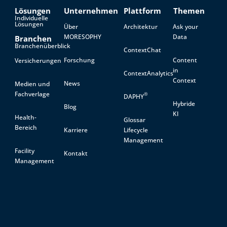
Lösungen
Unternehmen
Plattform
Themen
Individuelle
Lösungen
Über
Architektur
Ask your
MORESOPHY
Data
Branchen
Branchenüberblick
ContextChat
Forschung
Content
Versicherungen
in
ContextAnalytics
Context
News
Medien und
Fachverlage
®
DAPHY
Hybride
Blog
KI
Health-
Glossar
Bereich
Karriere
Lifecycle
Management
Facility
Kontakt
Management