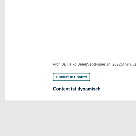
Prof. Dr. Heiko Beier
|
September 14, 2022
|
3 min. L
Content in Context
Content ist dynamisch