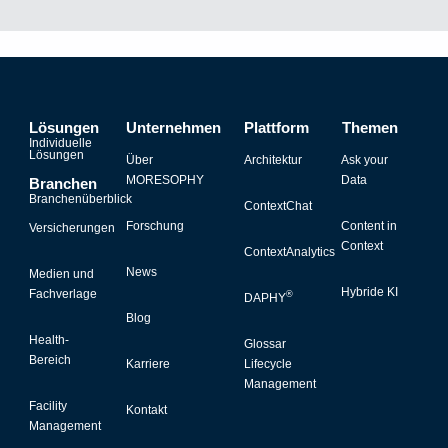
Lösungen
Unternehmen
Plattform
Themen
Individuelle
Lösungen
Über
Architektur
Ask your
MORESOPHY
Data
Branchen
Branchenüberblick
ContextChat
Forschung
Content in
Versicherungen
Context
ContextAnalytics
News
Medien und
Hybride KI
Fachverlage
®
DAPHY
Blog
Health-
Glossar
Bereich
Karriere
Lifecycle
Management
Facility
Kontakt
Management