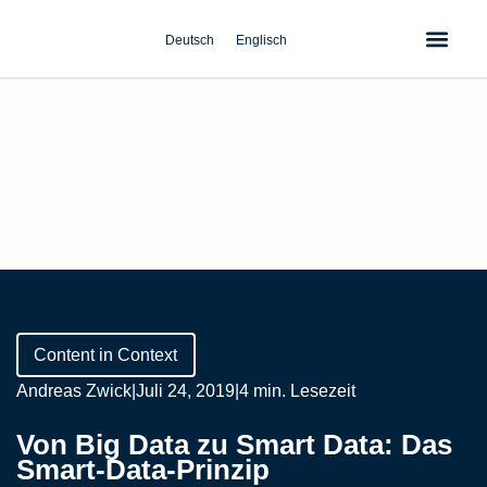
Zum
Inhalt
Deutsch
Englisch
springen
Content in Context
Andreas Zwick
|
Juli 24, 2019
|
4 min. Lesezeit
Von Big Data zu Smart Data: Das
Smart-Data-Prinzip