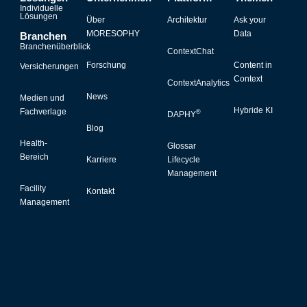
Individuelle
Lösungen
Über
Architektur
Ask your
MORESOPHY
Data
Branchen
Branchenüberblick
ContextChat
Forschung
Content in
Versicherungen
Context
ContextAnalytics
News
Medien und
Hybride KI
Fachverlage
®
DAPHY
Blog
Health-
Glossar
Bereich
Karriere
Lifecycle
Management
Facility
Kontakt
Management