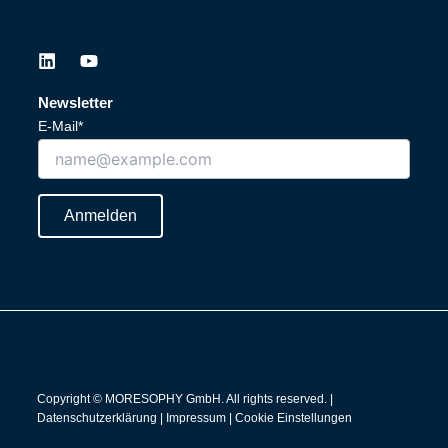
L
Y
i
o
n
u
Newsletter
k
t
E-Mail*
e
u
d
b
i
e
n
Anmelden
Copyright © MORESOPHY GmbH. All rights reserved. |
Datenschutzerklärung
|
Impressum
|
Cookie Einstellungen